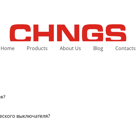
Home
Products
About Us
Blog
Contacts
ля?
ческого выключателя?