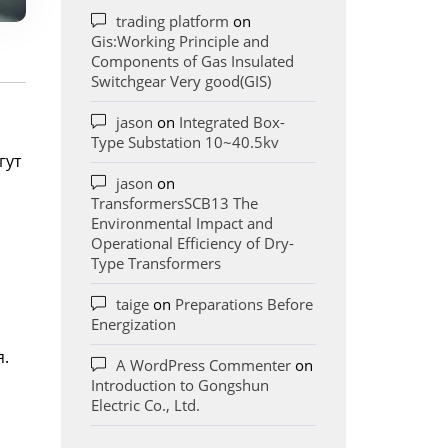
trading platform
on
Gis:Working Principle and
Components of Gas Insulated
Switchgear Very good(GIS)
jason
on
Integrated Box-
Type Substation 10~40.5kv
гут
jason
on
TransformersSCB13 The
Environmental Impact and
Operational Efficiency of Dry-
Type Transformers
taige
on
Preparations Before
Energization
я.
A WordPress Commenter
on
Introduction to Gongshun
Electric Co., Ltd.